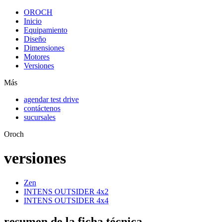
OROCH
Inicio
Equipamiento
Diseño
Dimensiones
Motores
Versiones
Más
agendar test drive
contáctenos
sucursales
Oroch
versiones
Zen
INTENS OUTSIDER 4x2
INTENS OUTSIDER 4x4
resumen de la ficha técnica